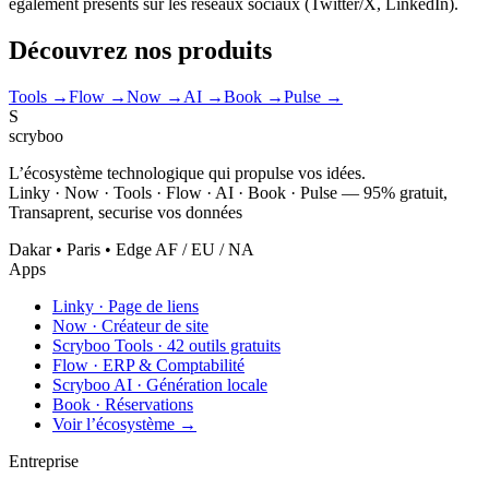
également présents sur les réseaux sociaux (Twitter/X, LinkedIn).
Découvrez nos produits
Tools
→
Flow
→
Now
→
AI
→
Book
→
Pulse
→
S
scryboo
L’écosystème technologique qui propulse vos idées.
Linky · Now · Tools · Flow · AI · Book · Pulse — 95% gratuit,
Transaprent, securise vos données
Dakar • Paris • Edge AF / EU / NA
Apps
Linky
·
Page de liens
Now
·
Créateur de site
Scryboo Tools
·
42 outils gratuits
Flow
·
ERP & Comptabilité
Scryboo AI
·
Génération locale
Book
·
Réservations
Voir l’écosystème →
Entreprise