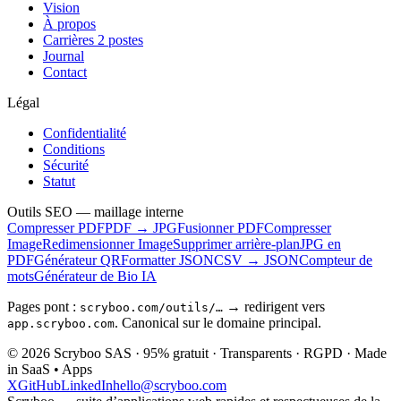
Vision
À propos
Carrières
2 postes
Journal
Contact
Légal
Confidentialité
Conditions
Sécurité
Statut
Outils SEO — maillage interne
Compresser PDF
PDF → JPG
Fusionner PDF
Compresser
Image
Redimensionner Image
Supprimer arrière-plan
JPG en
PDF
Générateur QR
Formatter JSON
CSV → JSON
Compteur de
mots
Générateur de Bio IA
Pages pont :
→ redirigent vers
scryboo.com/outils/…
. Canonical sur le domaine principal.
app.scryboo.com
©
2026
Scryboo SAS · 95% gratuit · Transparents · RGPD · Made
in SaaS • Apps
X
GitHub
LinkedIn
hello@scryboo.com