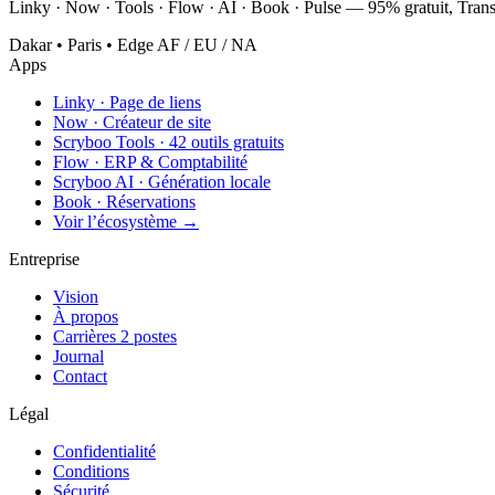
Linky · Now · Tools · Flow · AI · Book · Pulse — 95% gratuit, Trans
Dakar • Paris • Edge AF / EU / NA
Apps
Linky
·
Page de liens
Now
·
Créateur de site
Scryboo Tools
·
42 outils gratuits
Flow
·
ERP & Comptabilité
Scryboo AI
·
Génération locale
Book
·
Réservations
Voir l’écosystème →
Entreprise
Vision
À propos
Carrières
2 postes
Journal
Contact
Légal
Confidentialité
Conditions
Sécurité