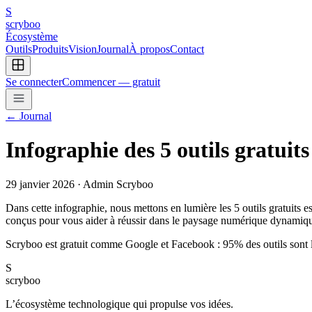
S
scryboo
Écosystème
Outils
Produits
Vision
Journal
À propos
Contact
Se connecter
Commencer — gratuit
← Journal
Infographie des 5 outils gratuits
29 janvier 2026
· Admin Scryboo
Dans cette infographie, nous mettons en lumière les 5 outils gratuits es
conçus pour vous aider à réussir dans le paysage numérique dynamiqu
Scryboo est gratuit comme Google et Facebook : 95% des outils sont l
S
scryboo
L’écosystème technologique qui propulse vos idées.