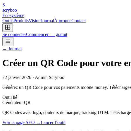
S
scryboo
Écosystème
Outils
Produits
Vision
Journal
À propos
Contact
Se connecter
Commencer — gratuit
← Journal
Créer un QR Code pour votre en
22 janvier 2026
· Admin Scryboo
Générez un QR Code pour vos paiements mobile money. Téléchargez
Outil lié
Générateur QR
QR Codes avec logo, couleurs de marque, tracking UTM. Télécha
Voir la page SEO →
Lancer l’outil