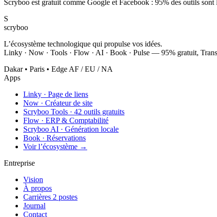
Scryboo est gratuit comme Google et Facebook : 95% des outils sont l
S
scryboo
L’écosystème technologique qui propulse vos idées.
Linky · Now · Tools · Flow · AI · Book · Pulse — 95% gratuit, Trans
Dakar • Paris • Edge AF / EU / NA
Apps
Linky
·
Page de liens
Now
·
Créateur de site
Scryboo Tools
·
42 outils gratuits
Flow
·
ERP & Comptabilité
Scryboo AI
·
Génération locale
Book
·
Réservations
Voir l’écosystème →
Entreprise
Vision
À propos
Carrières
2 postes
Journal
Contact